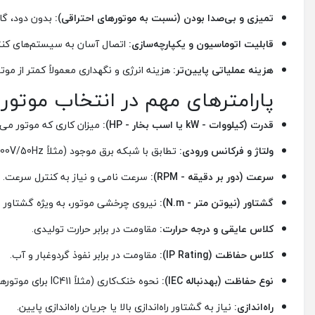
تمیزی و بی‌صدا بودن (نسبت به موتورهای احتراقی):
بدون دود، گا
قابلیت اتوماسیون و یکپارچه‌سازی:
اتصال آسان به سیستم‌های کنترل (PLC, DCS) برای اتوماسیون کامل خط
هزینه عملیاتی پایین‌تر:
هزینه انرژی و نگهداری معمولاً کمتر از موتو
پارامترهای مهم در انتخاب موتور
قدرت (کیلووات - kW یا اسب بخار - HP):
میزان کاری که موتور می‌ت
ولتاژ و فرکانس ورودی:
تطابق با شبکه برق موجود (مثلاً 400V/50Hz).
سرعت (دور بر دقیقه - RPM):
سرعت نامی و نیاز به کنترل سرعت.
گشتاور (نیوتن متر - N.m):
نیروی چرخشی موتور، به ویژه گشتاور راه
کلاس عایقی و درجه حرارت:
مقاومت در برابر حرارت تولیدی.
کلاس حفاظت (IP Rating):
مقاومت در برابر نفوذ گردوغبار و آب.
نوع حفاظت (بهدنباله IEC):
نحوه خنک‌کاری (مثلاً IC411 برای موتورهای فن‌دار).
راه‌اندازی:
نیاز به گشتاور راه‌اندازی بالا یا جریان راه‌اندازی پایین.