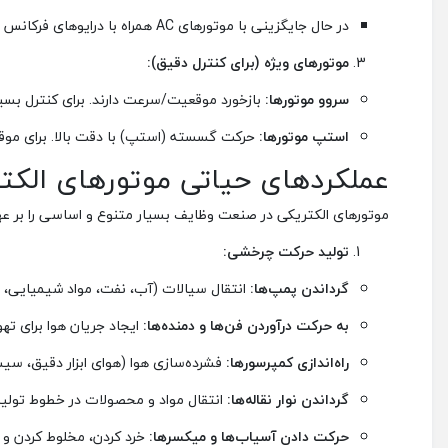
در حال جایگزینی با موتورهای AC همراه با درایوهای فرکانس متغیر (VFD) در بسیاری موارد.
موتورهای ویژه (برای کنترل دقیق):
سروو موتورها:
بازخورد موقعیت/سرعت دارند. برای کنترل بسیار دقیق موقعی
استپ موتورها:
حرکت گسسته (استپ) با دقت بالا. برای موقع
عملکردهای حیاتی موتورهای الکت
موتورهای الکتریکی در صنعت وظایف بسیار متنوع و اساسی را بر عهد
تولید حرکت چرخشی:
گرداندن پمپ‌ها:
انتقال سیالات (آب، نفت، مواد شیمیایی، فاض
به حرکت درآوردن فن‌ها و دمنده‌ها:
ایجاد جریان هوا برای تهو
راه‌اندازی کمپرسورها:
فشرده‌سازی هوا (هوای ابزار دقیق، سیس
گرداندن نوار نقاله‌ها:
انتقال مواد و محصولات در خطوط تولید، 
حرکت دادن آسیاب‌ها و میکسرها:
خرد کردن، مخلوط کردن و 