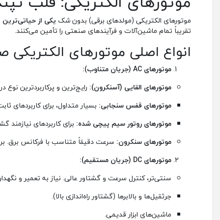
موتورهای الکتریکی: قلب تپند
موتورهای الکتریکی (مولدهای برقی) بدون شک
یکی از حیاتی‌ترین 
تقریباً تمام ماشین‌آلات و فرآیندهای صنعتی را تأمین می‌کنند.
انواع اصلی موتورهای الکتریکی ص
موتورهای AC (جریان متناوب):
موتورهای القایی (آسنکرون):
رایج‌ترین و پرکاربردترین نوع د
موتورهای قفس سنجابی:
بسیار متداول، برای کاربردهای ثابت 
موتورهای روتور سیم پیچی شده:
برای کاربردهای نیازمند گشتا
موتورهای سنکرون:
سرعت دقیقاً متناسب با فرکانس برق. برا
موتورهای DC (جریان مستقیم):
سنتی‌تر، کنترل سرعت و گشتاور عالی. نیاز به تعمیر و نگهداری
جرثقیل‌ها و بالابرها (گشتاور راه‌اندازی بالا).
ماشین‌های ابزار قدیمی.