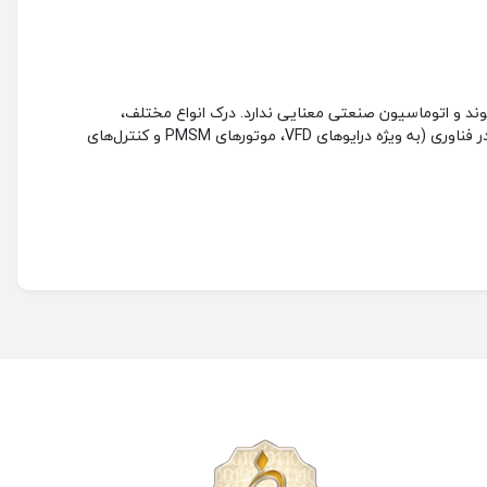
ند و اتوماسیون صنعتی معنایی ندارد. درک انواع مختلف،
عملکردهای اساسی و مزایای آنها برای انتخاب ابزار مناسب، طراحی سیستم‌های کارآمد و نگهداری صحیح تجهیزات صنعتی حیاتی است. پیشرفت در فناوری (به ویژه درایوهای VFD، موتورهای PMSM و کنترل‌های