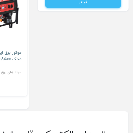
فیلتر
محک PG-8500
مولد های برق