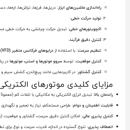
راه‌اندازی ماشین‌های ابزار:
دریل‌ها، فرزها، تراش‌ها، اره‌ها، دستگا
تولید حرکت خطی:
اکچویتورهای خطی:
تبدیل حرکت چرخشی به حرکت خطی مستقی
کنترل دقیق فرآیند:
تنظیم سرعت:
با استفاده از
درایوهای فرکانس متغیر (VFD)
بر
کنترل موقعیت:
توسط
سروو موتورها و استپ موتورها
در رباتیک و
کنترل گشتاور:
در کاربردهایی مانند پیچ‌اندن، کشش سیم و ن
مزایای کلیدی موتورهای الکتریکی 
راندمان بالا:
تبدیل انرژی الکتریکی به مکانیکی با تلفات کم (معمولاً بالای 90% برای موتورهای
قابلیت اطمینان و دوام:
طراحی مستحکم، نیاز به تعمیر و نگهداری ن
کنترل پذیری عالی:
امکان کنترل دقیق سرعت، گشتاور و موقعیت (به وی
انعطاف پذیری:
تنوع گسترده در اندازه، قدرت، سرعت و نوع برای تطبی