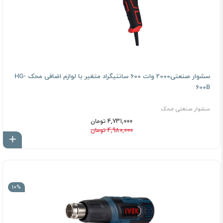
سشوار صنعتى2000 وات 600 سانتیگراد متغیر با لوازم اضافی محک HG-
600B
سشوار صنعتی محک
4,731,000 تومان
4,980,000 تومان
اف
10%