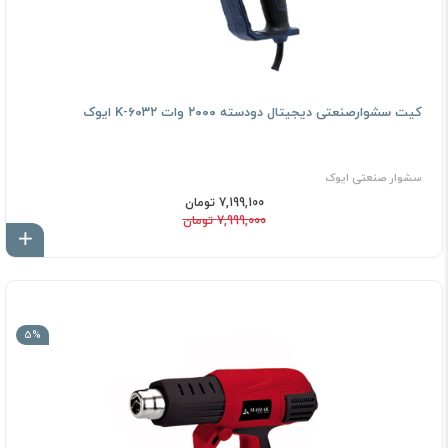
کیت سشوار‌صنعتی دیجیتال دودسته ۲۰۰۰ وات K-۶۰۳۲ ایوک
سشوار صنعتی ایوک
7,199,100 تومان
7,999,000 تومان
اف
5%