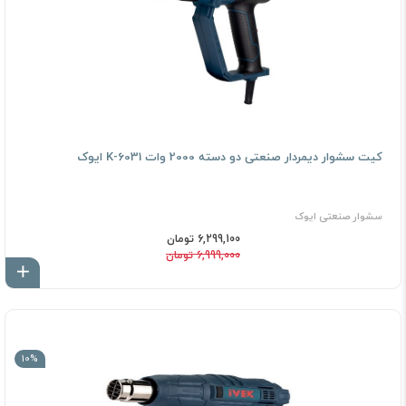
کیت سشوار دیمردار صنعتی دو دسته 2000 وات K-6031 ایوک
سشوار صنعتی ایوک
6,299,100 تومان
6,999,000 تومان
اف
10%