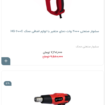
سشوار صنعتى ٢٠٠٠ وات دمای متغیر با لوازم اضافی محک HG-600C
سشوار صنعتی محک
7,201,000 تومان
7,580,000 تومان
اف
5%