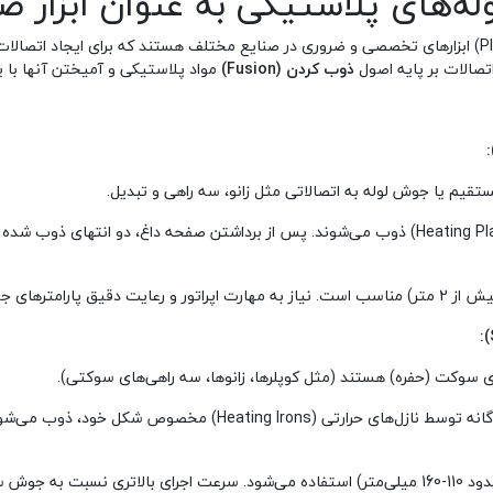
ای پلاستیکی به عنوان ابزار صنع
دستگاه‌های جوش لوله پلاستیکی (Plastic Pipe Welding Machines) ابزارهای تخصصی و ضروری در صنایع مختلف 
ذوب کردن (Fusion)
مواد پلاستیکی و آمیختن آنها با ی
یم یا جوش لوله به اتصالاتی مثل زانو، سه راهی و تبدیل.
انتهای دو لوله به طور همزمان توسط صفحه داغ (Heating Plate) ذوب می‌شوند. پس از برداشتن 
یش و سرد شدن) دارد.
 سوکت (حفره) هستند (مثل کوپلرها، زانوها، سه راهی‌های سوکتی).
هم لوله و هم سطح داخلی سوکت اتصال به طور جداگانه توسط ن
معمولاً برای لوله‌های با قطر کوچک تا متوسط (تا حدود 110-160 میلی‌متر) استفاده می‌شود. سرعت اج