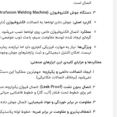
اتصال است.
دستگاه جوش الکتروفیوژن (Electrofusion Welding Machine):
کاربرد اصلی:
جوش دادن لوله‌ها به اتصالات
الکتروفیوژن
(دار
عملکرد:
اتصال الکتروفیوژن خاص روی لوله‌ها نصب می‌شود. دس
گرمای ایجاد شده توسط مقاومت سیم، باعث ذوب موضعی لو
ویژگی‌ها:
نیاز به مهارت فیزیکی کم‌تری دارد اما نیازمند رع
نیست. امکان کنترل دیجیتالی و ثبت پارامترهای جوش وجود دا
عملکردها و مزایای کلیدی این ابزارهای صنعتی:
ایجاد اتصالات دائمی و یکپارچه:
مهم‌ترین عملکرد! این دستگا
نمی‌شود (برخلاف اتصالات مکانیکی).
اتصال بدون نشت (Leak-Proof):
اتصال فیوژن یکپارچه، مسی
امر برای خطوط تحت فشار (آب، گاز) و خطوط فاضلابی حیاتی
مقاومت در برابر خوردگی و مواد شیمیایی:
اتصال جوش داده شد
انعطاف‌پذیری و مقاومت در برابر ضربه:
خطوط لوله پلاستیکی 