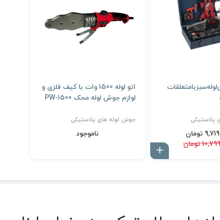
وله‌سبزبامتعلقات
اتو لوله 1500 وات با کیف فلزی و
لوازم جوش لوله محک PW-1500
 پلاستیکی
جوش لوله های پلاستیکی
9,7 تومان
ناموجود
10, تومان
افزودن به سبد