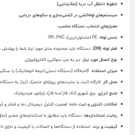
خطوط انتقال آب دریا (نمک‌زدایی)
سیستم‌های لوله‌کشی در کشتی‌سازی و سکوهای دریایی
معیارهای انتخاب دستگاه مناسب:
جنس لوله:
PE (متداول‌ترین)، PP، PVC.
قطر لوله (DN):
دستگاه باید محدوده سایز مورد نیاز شما را پوشش د
نوع اتصال مورد نیاز:
سر به سر، سوکتی، الکتروفیوژن.
میزان استفاده:
گاه‌به‌گاه (دستگاه دستی/نیمه اتوماتیک) یا سنگی
محل کار:
کارگاه ثابت یا سایت‌های پروژه‌ای متحرک (نیاز به دستگاه
منبع انرژی:
برق شهری (تک فاز/سه فاز)، ژنراتور، هیدرولیک.
امکانات کنترلی و ثبت داده:
اهمیت کنترل دیجیتال دما و فشار و ثبت
رعایت استانداردها:
دستگاه باید مطابق با استانداردهای معتبر (مثل ISO 12176 برای جوش PE) باش
کیفیت و برند:
استفاده از دستگاه‌ها و اتصالات با کیفیت و دارای 