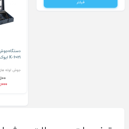
فیلتر
دستگاه‌جوش‌ل
K-6021 ایوک
جوش لوله های
19,100
799,000