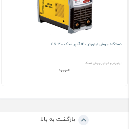
دستگاه جوش اینورتر 140 آمپر محک SS-140
اینورتر و موتور جوش محک
ناموجود
بازگشت به بالا