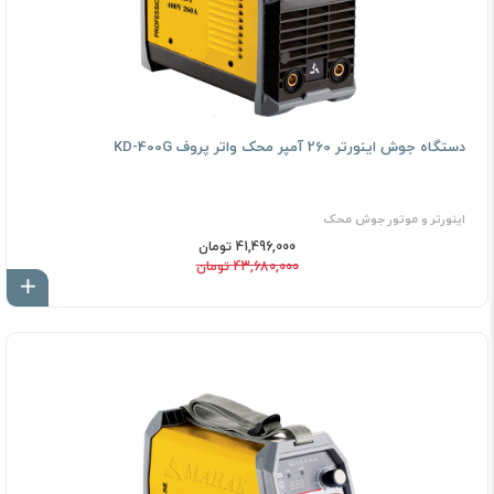
دستگاه جوش اینورتر 260 آمپر محک واتر پروف KD-400G
اینورتر و موتور جوش محک
41,496,000 تومان
43,680,000 تومان
اف