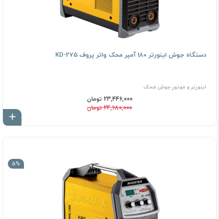
دستگاه جوش اینورتر 180 آمپر محک واتر پروف KD-275
اینورتر و موتور جوش محک
23,446,000 تومان
24,680,000 تومان
اف
5%