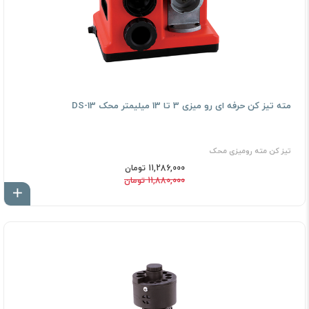
مته تیز کن حرفه ای رو میزی 3 تا 13 میلیمتر محک DS-13
تیز كن مته رومیزی محک
11,286,000 تومان
11,880,000 تومان
اف