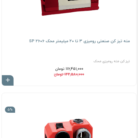
مته تیز کن صنعتی رومیزی 3 تا 20 میلیمتر محک SP 2606
تیز كن مته رومیزی محک
116,451,000 تومان
122,580,000 تومان
اف
5%