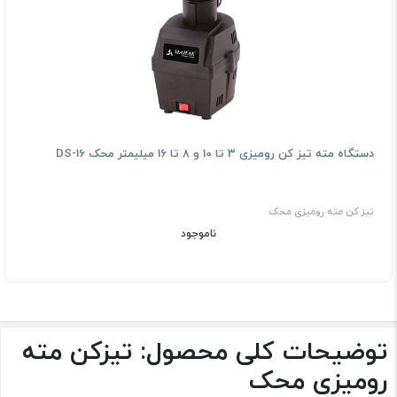
دستگاه مته تیز كن رومیزی 3 تا 10 و 8 تا 16 میلیمتر محک DS-16
تیز كن مته رومیزی محک
ناموجود
توضیحات کلی محصول: تیزکن مته
رومیزی محک