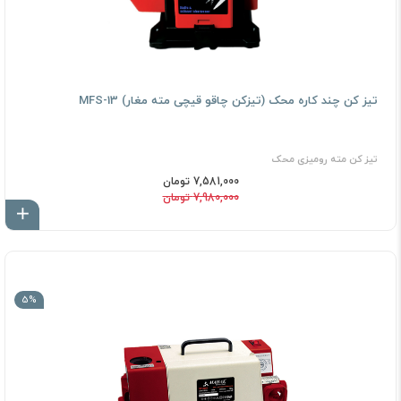
تیز کن چند کاره محک (تیزکن چاقو قیچی مته مغار) MFS-13
تیز كن مته رومیزی محک
7,581,000 تومان
7,980,000 تومان
اف
5%