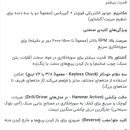
قدرت بیشتر.
مکانیزم:
موتور الکتریکی قوی‌تر + گیربکس (معمولاً دو یا سه دنده برای
تنظیم سرعت/گشتاور).
ویژگی‌های کلیدی صنعتی:
سرعت بالا:
RPM بالاتر (معمولاً تا ۱۵۰۰-۲۰۰۰ دور بر دقیقه) برای
سوراخکاری سریع.
گشتاور بالا:
قدرت بیشتر برای سوراخکاری در مواد سخت (فلزات، بتن
سبک، چوب ضخیم) و باز کردن پیچ‌های سفت یا زنگ‌زده.
سه نظام خودکار (Keyless Chuck - معمولاً ۳/۸ یا ۱/۲ اینچ):
امکان
استفاده از مته‌های مختلف سایز را فراهم می‌کند (از مته‌های ظریف تا
مته‌های بزرگ).
حالت چکشی (Hammer Action - در مدل‌های Drill/Driver):
ضربات
کوچک و سریع برای کمک به سوراخکاری در مصالح بنایی سبک (آجر، بلوک
سیمانی).
جایگزین دریل چکشی سنگین نیست.
کلید جلو/عقب (Reverse):
ضروری برای باز کردن پیچ‌ها و خارج کردن مته.