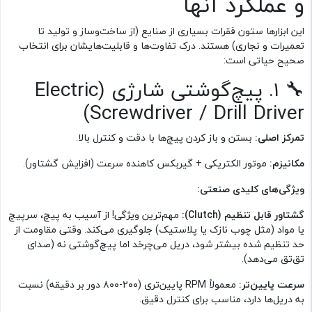
و عملکرد آنها
این ابزارها ستون فقرات بسیاری از صنایع (از ساخت‌وساز و تولید تا
تعمیرات و نجاری) هستند. درک تفاوت‌ها و قابلیت‌هایشان برای انتخاب
صحیح حیاتی است:
🔧 ۱. پیچ‌گوشتی شارژی (Electric
Screwdriver / Drill Driver)
تمرکز اصلی:
بستن و باز کردن پیچ‌ها با دقت و کنترل بالا.
مکانیزم:
موتور الکتریکی + گیربکس کاهنده سرعت (افزایش گشتاور).
ویژگی‌های کلیدی صنعتی:
گشتاور قابل تنظیم (Clutch):
مهم‌ترین ویژگی! از آسیب به پیچ، سرپیچ
یا مواد (مثل چوب نازک یا پلاستیک) جلوگیری می‌کند. وقتی مقاومت از
حد تنظیم شده بیشتر شود، دریل می‌چرخد اما پیچ‌گوشتی نه (صدای
تق‌تق می‌دهد).
سرعت پایین‌تر:
معمولاً RPM پایین‌تری (۲۰۰-۸۰۰ دور بر دقیقه) نسبت
به دریل‌ها دارد، مناسب برای کنترل دقیق.