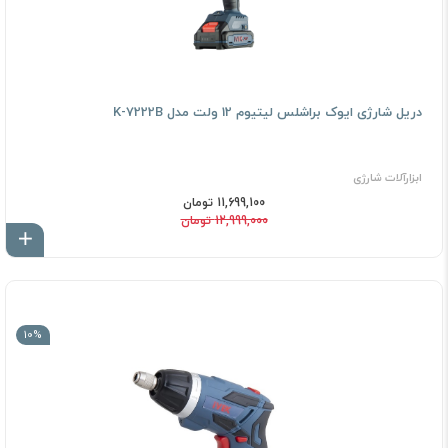
دریل شارژی ایوک براشلس لیتیوم 12 ولت مدل K-7222B
ابزارآلات شارژی
11,699,100 تومان
12,999,000 تومان
اف
10%