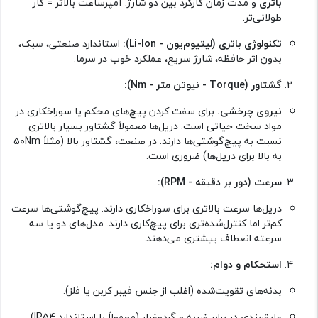
باتری
و مدت زمان کارکرد بین دو شارژ. آمپرساعت بالاتر = کار
طولانی‌تر.
تکنولوژی باتری (لیتیوم‌یون - Li-Ion):
استاندارد صنعتی، سبک،
بدون اثر حافظه، شارژ سریع، عملکرد خوب در سرما.
گشتاور (Torque - نیوتن متر - Nm):
نیروی چرخشی.
برای سفت کردن پیچ‌های محکم یا سوراخکاری در
مواد سخت حیاتی است. دریل‌ها معمولاً گشتاور بسیار بالاتری
نسبت به پیچ‌گوشتی‌ها دارند. در صنعت، گشتاور بالا (مثلاً ۵۰Nm
به بالا برای دریل‌ها) ضروری است.
سرعت (دور بر دقیقه - RPM):
دریل‌ها سرعت بالاتری برای سوراخکاری دارند. پیچ‌گوشتی‌ها سرعت
کم‌تر اما کنترل‌شده‌تری برای پیچ‌کاری دارند. مدل‌های دو یا سه
سرعته انعطاف بیشتری می‌دهند.
استحکام و دوام:
بدنه‌های تقویت‌شده (اغلب از جنس فیبر کربن یا فلز).
عایق‌بندی در برابر ضربه و گردوغبار (معمولاً با استاندارد IP54).