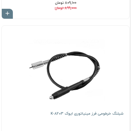
809,100 تومان
899,000 تومان
اف
شیلنگ خرطومی فرز مینیاتوری ایوک K-8203