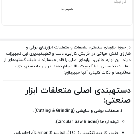
فرز ایوک
ناموجود
در حوزه ابزارهای صنعتی،
ملحقات و متعلقات ابزارهای برقی و
شارژی
نقش حیاتی در افزایش کارایی، دقت و تطبیقپذیری این تجهیزات
دارند. این لوازم جانبی، ابزارهای اصلی را قادر میسازند تا طیف گستردهای از
عملیات تخصصی را با کیفیت بالا انجام دهند. در زیر به دستهبندی،
عملکردها و نکات کلیدی آنها میپردازم:
دستهبندی اصلی متعلقات ابزار
صنعتی:
ملحقات برشی و سایشی (Cutting & Grinding):
تیغه اره‌ها (Circular Saw Blades):
جنس: کاربید تنگستن (TCT)، الماسه (Diamond)، اچ‌اس‌اس