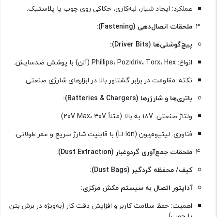
عملکرد: ایجاد شیار، لبه‌کاری، حکاکی روی چوب یا پلاستیک.
ملحقات اتصال‌دهی (Fastening):
پیچ‌گوشتی‌ها (Driver Bits):
انواع: Phillips، Pozidriv، Torx، Hex (آلن) با پوشش ضدسایش.
نکته: مقاومت در برابر گشتاور بالا در ابزارهای شارژی صنعتی.
باتری‌ها و شارژرها (Batteries & Chargers):
ولتاژ صنعتی: ۱۸V به بالا (مثلاً ۲۰V Max، ۴۰V).
فناوری: لیتیوم‌یون (Li-Ion) با قابلیت شارژ سریع و عمر طولانی.
ملحقات جمع‌آوری گردوغبار (Dust Extraction):
کیف/ محفظه گردگیر (Dust Bags):
آداپتور اتصال به سیستم مکش مرکزی:
اهمیت: حفظ سلامت کاربر و افزایش دقت کار (به‌ویژه در برش بتن
یا چوب).