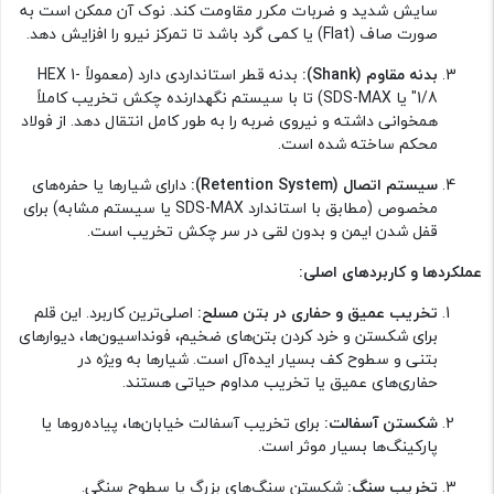
سایش شدید و ضربات مکرر مقاومت کند. نوک آن ممکن است به
صورت صاف (Flat) یا کمی گرد باشد تا تمرکز نیرو را افزایش دهد.
بدنه مقاوم (Shank):
بدنه قطر استانداردی دارد (معمولاً HEX 1-
1/8" یا SDS-MAX) تا با سیستم نگهدارنده چکش تخریب کاملاً
همخوانی داشته و نیروی ضربه را به طور کامل انتقال دهد. از فولاد
محکم ساخته شده است.
سیستم اتصال (Retention System):
دارای شیارها یا حفره‌های
مخصوص (مطابق با استاندارد SDS-MAX یا سیستم مشابه) برای
قفل شدن ایمن و بدون لقی در سر چکش تخریب است.
عملکردها و کاربردهای اصلی:
تخریب عمیق و حفاری در بتن مسلح:
اصلی‌ترین کاربرد. این قلم
برای شکستن و خرد کردن بتن‌های ضخیم، فونداسیون‌ها، دیوارهای
بتنی و سطوح کف بسیار ایده‌آل است. شیارها به ویژه در
حفاری‌های عمیق یا تخریب مداوم حیاتی هستند.
شکستن آسفالت:
برای تخریب آسفالت خیابان‌ها، پیاده‌روها یا
پارکینگ‌ها بسیار موثر است.
تخریب سنگ:
شکستن سنگ‌های بزرگ یا سطوح سنگی.