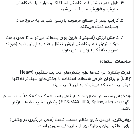
طول عمر بیشتر قلم:
کاهش اصطکاک و حرارت باعث کاهش
سایش و افزایش عمر قلم می‌شود.
کارایی بهتر در مصالح مرطوب یا رسی:
شیارها به خروج مواد
چسبنده کمک می‌کنند.
کاهش لرزش (نسبتی):
خروج روان پسماند می‌تواند تا حدی باعث
حرکت نرم‌تر قلم و کاهش لرزش انتقال‌یافته به اپراتور شود (هرچند
تخریب ذاتاً کار لرزش‌ زیادی دارد).
ملاحظات استفاده:
قدرت چکش:
این قلم‌ها برای چکش‌های تخریب
سنگین (Heavy
Duty)
و
پرتوان
طراحی شده‌اند. استفاده با چکش‌های سبک‌تر نه تنها
موثر نیست، بلکه می‌تواند به ابزار آسیب بزند.
همخوانی سیستم اتصال:
حتماً از قلمی استفاده کنید که کاملاً با سیستم
نگهدارنده (SDS-MAX, HEX, Spline, etc.) چکش تخریب شما سازگار
باشد.
روغن‌کاری:
گریس کاری منظم قسمت شفت (محل قرارگیری در چکش)
برای عملکرد روان و جلوگیری از ساییدگی ضروری است.