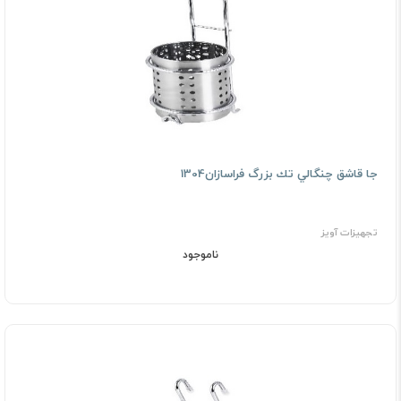
ﺟﺎ ﻗﺎﺷﻖ ﭼﻨﮕﺎﻟﻲ ﺗﻚ بزرگ فراسازان1304
تجهیزات آویز
ناموجود