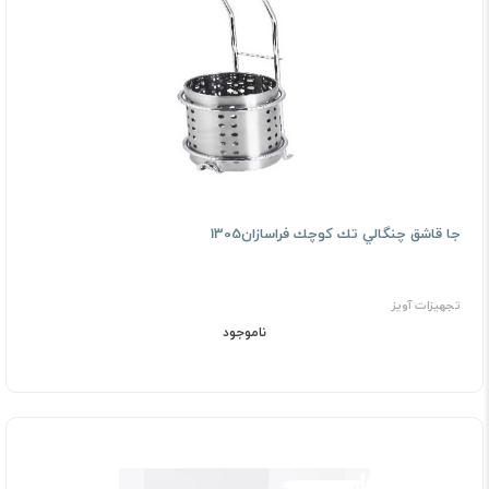
ﺟﺎ ﻗﺎﺷﻖ ﭼﻨﮕﺎﻟﻲ ﺗﻚ ﻛﻮﭼﻚ فراسازان1305
تجهیزات آویز
ناموجود