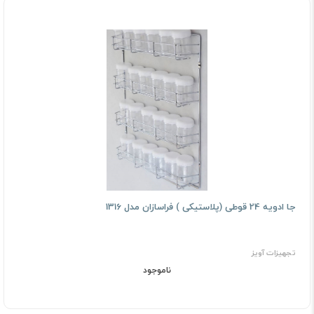
جا ادویه 24 قوطی (پلاستیکی ) فراسازان مدل 1316
تجهیزات آویز
ناموجود