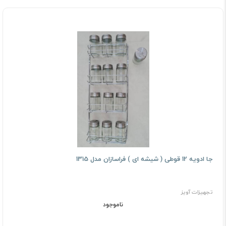
جا ادویه 12 قوطی ( شیشه ای ) فراسازان مدل 1315
تجهیزات آویز
ناموجود