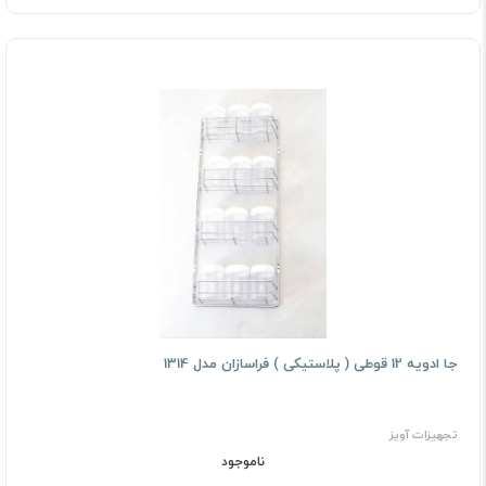
جا ادویه 12 قوطی ( پلاستیکی ) فراسازان مدل 1314
تجهیزات آویز
ناموجود