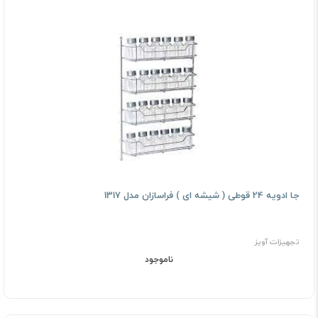
جا ادویه 24 قوطی ( شیشه ای ) فراسازان مدل 1317
تجهیزات آویز
ناموجود