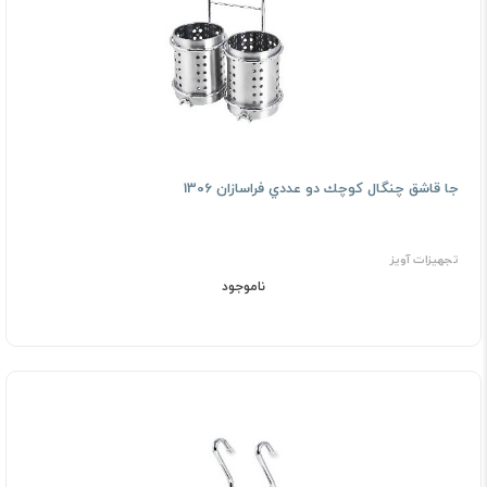
ﺟﺎ ﻗﺎﺷﻖ ﭼﻨﮕﺎل ﻛﻮﭼﻚ دو ﻋﺪدي فراسازان 1306
تجهیزات آویز
ناموجود