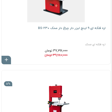
اره فلکه ای 9 اینچ لیزر دار چراغ دار محک BS-230
اره فلکه ای محک
37,696,000 تومان
39,680,000 تومان
اف
5%