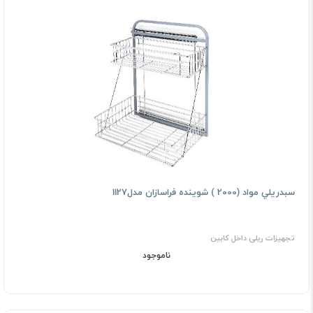
ﺳﺒﺪرﻳﻠﻲ ﻣﻮاد (2000 ) ﺷﻮﻳﻨﺪه فراسازان مدل1127
تجهیزات ریلی داخل کابین
ناموجود