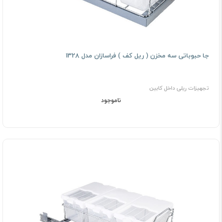
جا حبوباتی سه مخزن ( رﻳﻞ ﻛﻒ ) فراسازان مدل 1328
تجهیزات ریلی داخل کابین
ناموجود