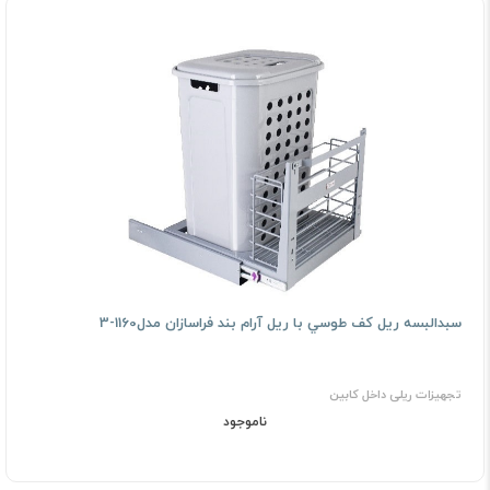
ﺳﺒﺪاﻟﺒﺴﻪ رﻳﻞ ﻛﻒ ﻃﻮﺳﻲ ﺑﺎ رﻳﻞ آرام بند فراسازان مدل1160-3
تجهیزات ریلی داخل کابین
ناموجود