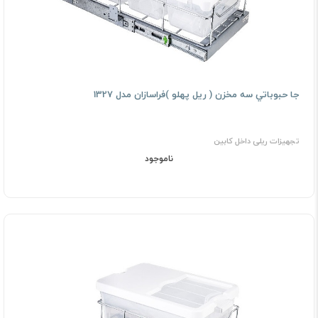
ﺟﺎ ﺣﺒﻮﺑﺎﺗﻲ ﺳﻪ ﻣﺨﺰن ( رﻳﻞ ﭘﻬﻠﻮ )فراسازان مدل 1327
تجهیزات ریلی داخل کابین
ناموجود