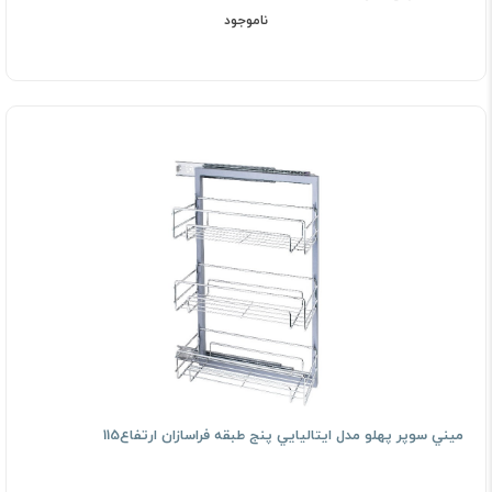
ناموجود
ﻣﻴﻨﻲ ﺳﻮﭘﺮ ﭘﻬﻠﻮ ﻣﺪل اﻳﺘﺎﻟﻴﺎﻳﻲ پنج طبقه فراسازان ارتفاع115