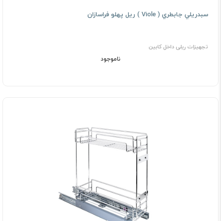
ﺳﺒﺪرﻳﻠﻲ ﺟﺎﺑﻄﺮي ( Viole ) رﻳﻞ ﭘﻬﻠﻮ فراسازان
تجهیزات ریلی داخل کابین
ناموجود