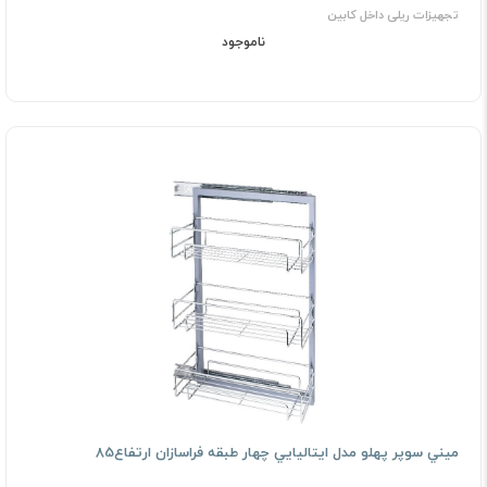
تجهیزات ریلی داخل کابین
ناموجود
ﻣﻴﻨﻲ ﺳﻮﭘﺮ ﭘﻬﻠﻮ ﻣﺪل اﻳﺘﺎﻟﻴﺎﻳﻲ چهار طبقه فراسازان ارتفاع85