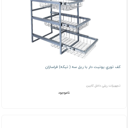
ﻛﻒ ﺗﻮري ﻳﻮﻧﻴﺖ دار با ریل سه ( ﺗﻴﻜﻪ) فراسازان
تجهیزات ریلی داخل کابین
ناموجود