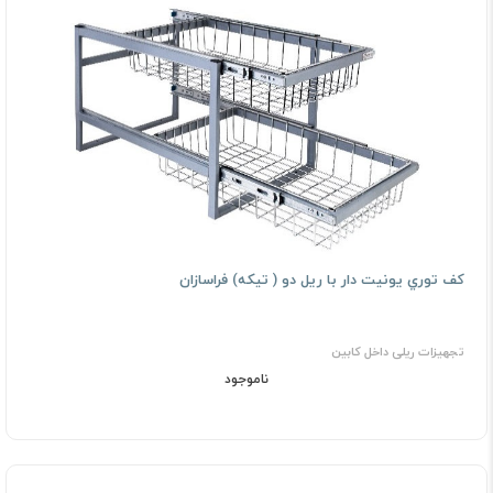
ﻛﻒ ﺗﻮري ﻳﻮﻧﻴﺖ دار با ریل دو ( ﺗﻴﻜﻪ) فراسازان
تجهیزات ریلی داخل کابین
ناموجود