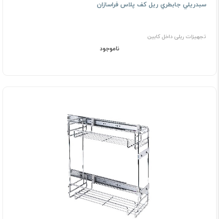
ﺳﺒﺪرﻳﻠﻲ ﺟﺎﺑﻄﺮي رﻳﻞ ﻛﻒ ﭘﻼس فراسازان
تجهیزات ریلی داخل کابین
ناموجود