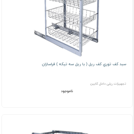
ﺳﺒﺪ ﻛﻒ ﺗﻮري ﻛﻒ رﻳﻞ ( ﺑﺎ رﻳﻞ ﺳﻪ ﺗﻴﻜﻪ ) فراسازان
تجهیزات ریلی داخل کابین
ناموجود