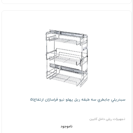
ﺳﺒﺪرﻳﻠﻲ ﺟﺎﺑﻄﺮي ﺳﻪ ﻃﺒﻘﻪ رﻳﻞ ﭘﻬﻠﻮ نیو فراسازان ارتفاع51
تجهیزات ریلی داخل کابین
ناموجود