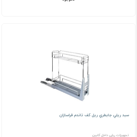
ﺳﺒﺪ رﻳﻠﻲ ﺟﺎﺑﻄﺮي رﻳﻞ ﻛﻒ ﺗﺎﻧﺪم فراسازان
تجهیزات ریلی داخل کابین