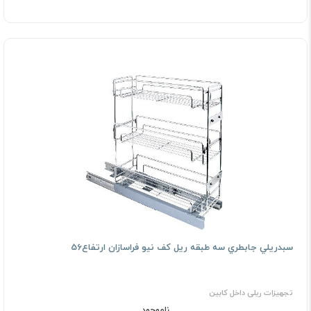
ﺳﺒﺪرﻳﻠﻲ ﺟﺎﺑﻄﺮي ﺳﻪ ﻃﺒﻘﻪ رﻳﻞ ﻛﻒ نیو فراسازان ارتفاع56
تجهیزات ریلی داخل کابین
ناموجود