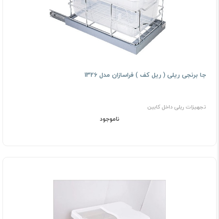
جا برنجی ریلی ( رﻳﻞ ﻛﻒ ) فراسازان مدل 1326
تجهیزات ریلی داخل کابین
ناموجود