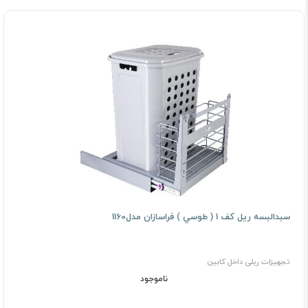
ﺳﺒﺪاﻟﺒﺴﻪ رﻳﻞ ﻛﻒ 1 ( ﻃﻮﺳﻲ ) فراسازان مدل1160
تجهیزات ریلی داخل کابین
ناموجود