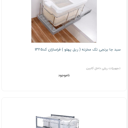
سبد جا برنجی تک مخزنه ( رﻳﻞ ﭘﻬﻠﻮ ) فراسازان کد1325
تجهیزات ریلی داخل کابین
ناموجود