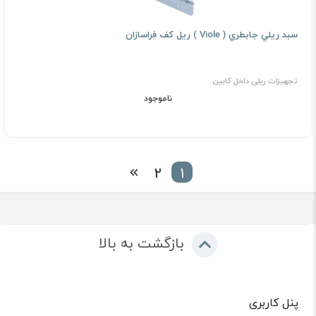
ﺳﺒﺪ رﻳﻠﻲ ﺟﺎﺑﻄﺮي ( Viole ) رﻳﻞ ﻛﻒ فراسازان
تجهیزات ریلی داخل کابین
ناموجود
2
1
بازگشت به بالا
پنل کاربری