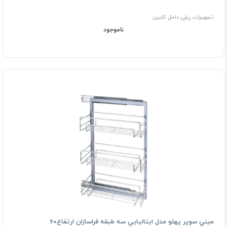
تجهیزات ریلی داخل کابین
ناموجود
ﻣﻴﻨﻲ ﺳﻮﭘﺮ ﭘﻬﻠﻮ ﻣﺪل اﻳﺘﺎﻟﻴﺎﻳﻲ سه طبقه فراسازان ارتفاع60