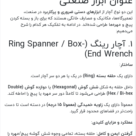
عنوان ابزار صنعتی
این دو نوع آچار از
ابزارهای دستی ضروری و پرکاربرد
در صنعت،
تعمیرگاه‌ها، مکانیک و مصارف خانگی هستند که برای باز و بسته کردن
پیچ و مهره‌ها طراحی شده‌اند. در ادامه به تفکیک هر کدام را شرح
می‌دهیم:
1. آچار رینگ (Ring Spanner / Box-
End Wrench)
ساختار:
دارای یک
حلقه بسته (Ring)
در یک یا هر دو سر آچار است.
داخل حلقه به شکل
شش گوش (Hexagonal)
یا
دوازده گوش (Double
Hex / Bi-hex)
طراحی می‌شود تا کاملاً دور سر مهره یا پیچ را احاطه کند.
معمولاً دارای یک
زاویه خمیدگی (معمولاً 15 درجه)
در دسته است تا دست
راحت‌تر در فضاهای محدود قرار گیرد.
عملکرد و مزایای کلیدی:
گرفتن ایمن و کامل:
حلقه بسته، تمامی وجوه شش گوشه پیچ/مهره را