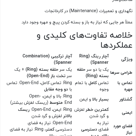
نگهداری و تعمیرات (Maintenance) در کارخانجات
عملاً هر جایی که نیاز به باز و بسته کردن پیچ و مهره وجود دارد.
خلاصه تفاوت‌های کلیدی و
عملکردها
آچار رینگ (Ring
آچار ترکیبی (Combination
ویژگی
Spanner)
Spanner)
یک یا دو سر
حلقه
یک سر
حلقه بسته (Ring)
+ یک
طراحی سرها
بسته (Ring)
سر
تخت باز (Open-End)
تماس با
تماس
کامل
با تمام
Ring: تماس کامل، Open-End: تماس
مهره
وجوه
با
دو وجه مقابل
Ring: بالا و ایمن، Open-
گشتاور
بسیار بالا
و ایمن
End:
متوسط
(ریسک لغزش بیشتر)
کمترین خطر
لغزش
Ring: ایمن، Open-End:
ریسک
ایمنی
و گرد شدن
بالاتر
لغزش و گرد شدن
نیاز به
Open-End: نیاز به فضای
فضای مورد
فضای
دسترسی
دسترسی
کمتر
، Ring: نیاز به فضای
نیاز
بالای
مهره
دسترسی بالا