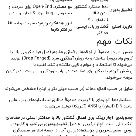
فقط عملکرد
گشتاور
دو عملکرد:
Open-End برای سرعت و
تطبیق‌پذیری
ایمن/بالا
دسترسی، Ring برای گشتاور و ایمن
فضاهای تنگ،
ابزار همه‌کاره روزمره
، سرعت و انعطاف
کاربرد اصلی
گشتاور بالا، ایمنی
در اکثر کارها
حداکثر
نکات مهم
جنس:
هر دو معمولاً از
فولادهای آلیاژی مقاوم
(مثل فولاد کربنی بالا یا
کروم وانادیوم) ساخته و به روش
آهنگری سرد (Drop Forged)
تولید
می‌شوند تا استحکام و دوام بالایی داشته باشند. اغلب با
پوشش
کروم
یا
نیکل
برای مقاومت در برابر خوردگی و سهولت تمیز کردن
عرضه می‌شوند.
سایز:
بر حسب اندازه دهانه (بر حسب میلی‌متر یا اینچ) مشخص می‌شوند.
استانداردها:
آچارهای با کیفیت معمولاً مطابق استانداردهای بین‌المللی
مانند DIN (آلمان) یا ANSI (آمریکا) تولید می‌شوند.
جمع‌بندی:
آچار رینگ برای
اعمال گشتاور بالا با حداکثر ایمنی
در فضاهای
تنگ عالی است. آچار ترکیبی به دلیل
تطبیق‌پذیری بی‌نظیر و کاربردی
بودن
،
محبوب‌ترین و پراستفاده‌ترین
آچار در جعبه ابزار هر صنعتگری