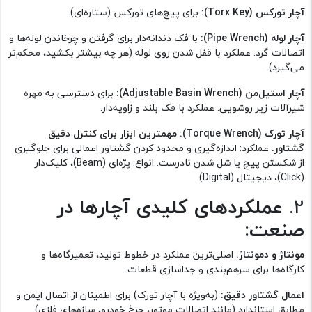
آچار تورکس (Torx Key):
برای پیچ‌های تورکس (ستاره‌ای).
آچار لوله (Pipe Wrench):
با فک دندانه‌دار برای گرفتن و چرخاندن لوله‌ها و
اتصالات گرد. عملکرد با قفل شدن روی لوله (هر چه بیشتر بکشید، محکم‌تر
می‌گیرد).
آچار استیل‌من (Adjustable Basin Wrench):
برای دسترسی به مهره
شیرآلات زیر روشویی. عملکرد با فک بلند و زاویه‌دار.
آچار تورک (Torque Wrench):
مهمترین ابزار برای کنترل دقیق
گشتاور.
عملکرد: اندازه‌گیری و محدود کردن گشتاور اعمالی برای جلوگیری
از شکستن پیچ یا شل شدن نادرست. انواع: پرّه‌ای (Beam)، کلیک‌دار
(Click)، دیجیتال (Digital).
2.
عملکرد‌های کلیدی آچارها در
صنعت:
مونتاژ و دمونتاژ:
اصلی‌ترین عملکرد در خطوط تولید، تعمیرگاه‌ها و
کارگاه‌ها برای سرهم‌بندی و جداسازی قطعات.
اعمال گشتاور دقیق:
(به‌ویژه با آچار تورک) برای اطمینان از اتصال ایمن و
مطابق استاندارد (مانند اتصالات موتور، چرخ خودرو، سازه‌های فلزی).