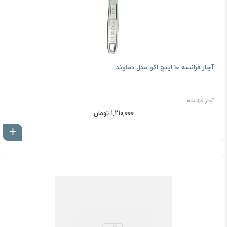
آچار فرانسه 10 اینچ اکو مدل دماوند
آچار فرانسه
1,210,000 تومان
اف