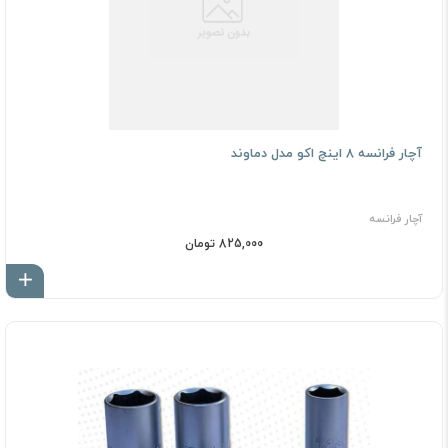
آچار فرانسه 8 اینچ اکو مدل دماوند
آچار فرانسه
825,000 تومان
اف