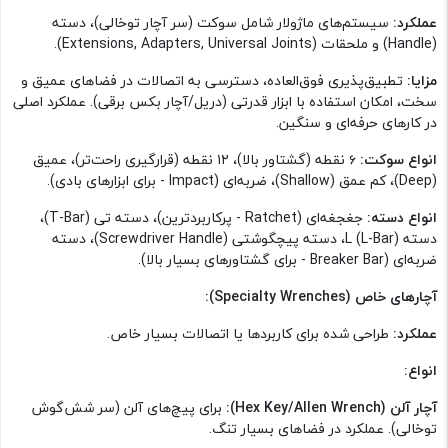
عملکرد:
سیستم‌های ماژولار شامل سوکت (سر آچار توخالی)، دسته
(Handle) و ملحقات (Extensions, Adapters, Universal Joints).
مزایا:
تطبیق‌پذیری فوق‌العاده، دسترسی به اتصالات در فضاهای عمیق و
سخت، امکان استفاده با ابزار قدرتی (دریل/آچار بکس برقی). عملکرد اصلی
در کارهای حرفه‌ای و سنگین.
انواع سوکت:
۶ نقطه (گشتاور بالا)، ۱۲ نقطه (قرارگیری راحت‌تر)، عمیق
(Deep)، کم عمق (Shallow)، ضربه‌ای (Impact - برای ابزارهای بادی).
انواع دسته:
جغجغه‌ای (Ratchet - پرکاربردترین)، دسته تی (T-Bar)،
دسته L (L-Bar)، دسته پیچگوشتی (Screwdriver Handle)، دسته
ضربه‌ای (Breaker Bar - برای گشتاورهای بسیار بالا).
آچارهای خاص (Specialty Wrenches):
عملکرد:
طراحی شده برای کاربردها یا اتصالات بسیار خاص.
انواع:
آچار آلن (Hex Key/Allen Wrench):
برای پیچ‌های آلن (سر شش‌گوش
توخالی). عملکرد در فضاهای بسیار تنگ.