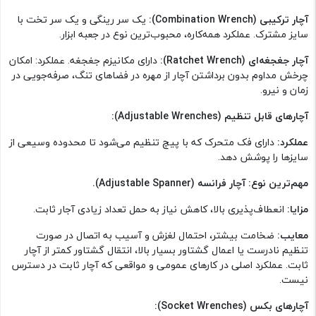
آچار ترکیبی (Combination Wrench):
یک سر رینگی و یک سر تخت با
سایز مشترک. عملکرد همه‌کاره، محبوب‌ترین نوع در جعبه ابزار.
آچار جغجغه‌ای (Ratchet Wrench):
دارای مکانیزم جغجغه. عملکرد: امکان
چرخش مداوم بدون برداشتن آچار از مهره در فضاهای تنگ، صرفه‌جویی در
زمان و نیرو.
آچارهای قابل تنظیم (Adjustable Wrenches):
عملکرد:
دارای فک متحرک که با پیچ تنظیم می‌شود تا محدوده وسیعی از
سایزها را پوشش دهد.
مهم‌ترین نوع: آچار فرانسه (Adjustable Spanner).
مزایا:
انعطاف‌پذیری بالا، کاهش نیاز به حمل تعداد زیادی آجار ثابت.
معایب:
ضخامت بیشتر، احتمال لغزش و آسیب به اتصال در صورت
تنظیم نادرست یا اعمال گشتاور بسیار بالا، انتقال گشتاور کمتر از آچار
ثابت. عملکرد اصلی در کارهای عمومی و مواقعی که آچار ثابت در دسترس
نیست.
آچارهای بکس (Socket Wrenches):