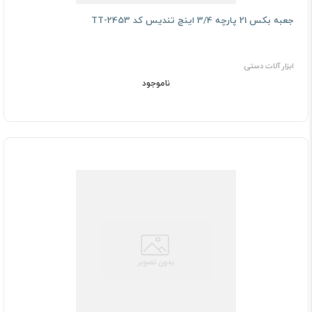
جعبه بکس 21 پارچه 3/4 اینچ تندیس کد TT-2453
ابزار آلات دستی
ناموجود