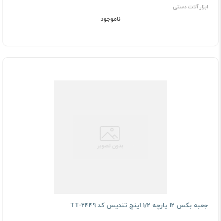
ابزار آلات دستی
ناموجود
جعبه بکس 12 پارچه 1/2 اینچ تندیس کد TT-2449