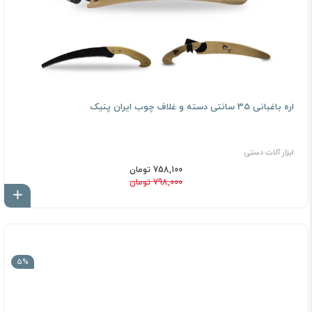
اره باغبانی 35 سانتی دسته و غلاف چوب ایران پنیک
ابزار آلات دستی
758,100 تومان
798,000 تومان
اف
5%