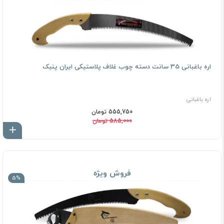
اره باغبانی 35 سانت دسته چوب غلاف پلاستیکی ایران پنیک
اره باغبانی
555,750 تومان
585,000 تومان
اف
فروش ویژه
5%