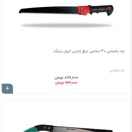
اره باغبانی 30 سانتی تیغ ژاپنی ایران پنیک
اره باغبانی
877,800 تومان
924,000 تومان
اف