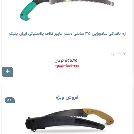
اره باغبانی سامورایی 35 سانتی دسته فایبر غلاف پلاستیکی ایران پنیک
اره باغبانی
555,750 تومان
585,000 تومان
اف
فروش ویژه
5%